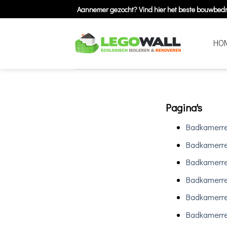
Skip
Aannemer gezocht? Vind hier het beste bouwbedri
to
content
HO
Pagina's
Badkamerre
Badkamerre
Badkamerre
Badkamerre
Badkamerre
Badkamerre